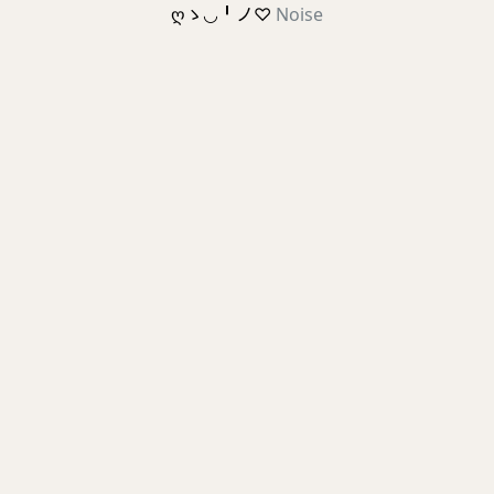
ღゝ◡╹ノ♡
Noise