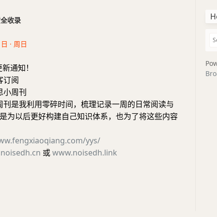
H
干货全收录
1日 · 周日
Pow
更新通知！
Bro
客订阅
思小周刊
小周刊是我利用零碎时间，梳理记录一周的日常阅读与
是为以后更好构建自己知识体系，也为了将这些内容
www.fengxiaoqiang.com/yys/
noisedh.cn
或
www.noisedh.link