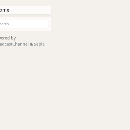
ome
ered by
adcastChannel
&
Sepia