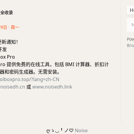
H
干货全收录
29日 · 周一
Pow
更新通知！
Bro
开发
ox Pro
ox Pro 提供免费的在线工具，包括 BMI 计算器、折扣计
器和密码生成器。无需安装。
oolboxpro.top/?lang=zh-CN
noisedh.cn
或
www.noisedh.link
ღゝ◡╹ノ♡
Noise