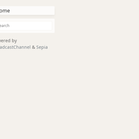
ome
ered by
adcastChannel
&
Sepia