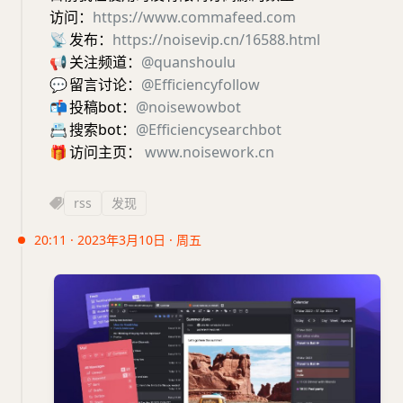
访问：
https://www.commafeed.com
📡
发布：
https://noisevip.cn/16588.html
📢
关注频道：
@quanshoulu
💬
留言讨论：
@Efficiencyfollow
📬
投稿bot：
@noisewowbot
📇
搜索bot：
@Efficiencysearchbot
🎁
访问主页：
www.noisework.cn
rss
发现
20:11 · 2023年3月10日 · 周五