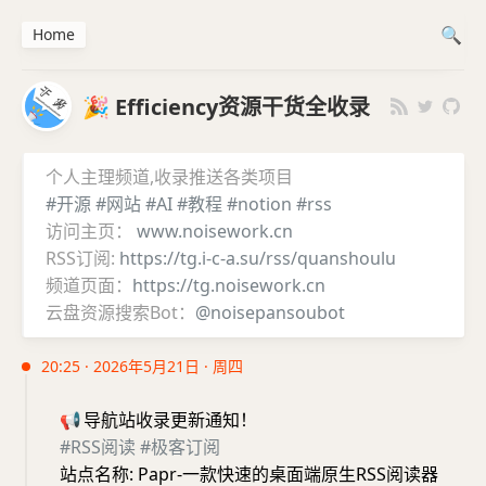
Home
🎉 Efficiency资源干货全收录
个人主理频道,收录推送各类项目
#开源
#网站
#AI
#教程
#notion
#rss
访问主页：
www.noisework.cn
RSS订阅:
https://tg.i-c-a.su/rss/quanshoulu
频道页面：
https://tg.noisework.cn
云盘资源搜索Bot：
@noisepansoubot
20:25 · 2026年5月21日 · 周四
📢
导航站收录更新通知！
#RSS阅读
#极客订阅
站点名称: Papr-一款快速的桌面端原生RSS阅读器