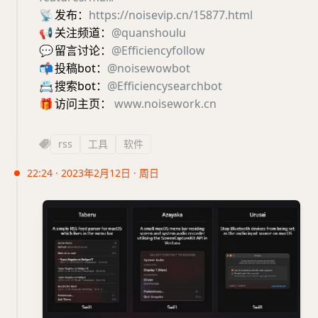
📡
发布：
https://noisevip.cn/15877.html
📢
关注频道：
@quanshoulu
💬
留言讨论：
@Efficiencyfollow
📬
投稿bot：
@noisewowbot
📇
搜索bot：
@Efficiencysearchbot
🎁
访问主页：
www.noisework.cn
rss
工具
软件
22:24 · 2023年2月12日 · 周日