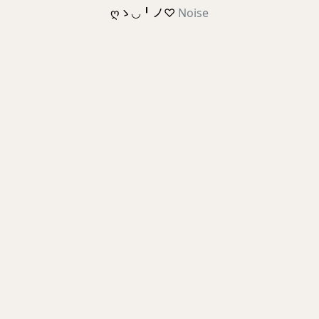
ღゝ◡╹ノ♡
Noise