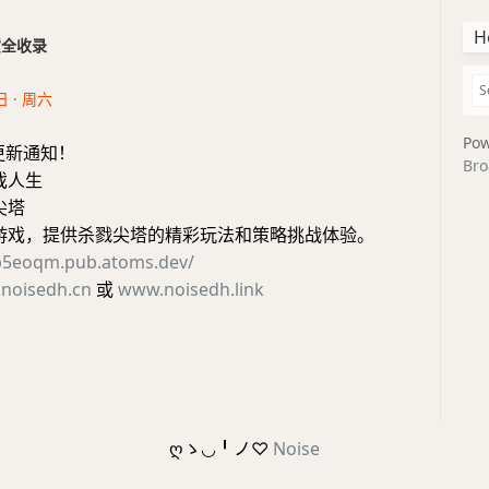
H
干货全收录
日 · 周六
Pow
更新通知！
Bro
戏人生
尖塔
端游戏，提供杀戮尖塔的精彩玩法和策略挑战体验。
1p5eoqm.pub.atoms.dev/
noisedh.cn
或
www.noisedh.link
ღゝ◡╹ノ♡
Noise