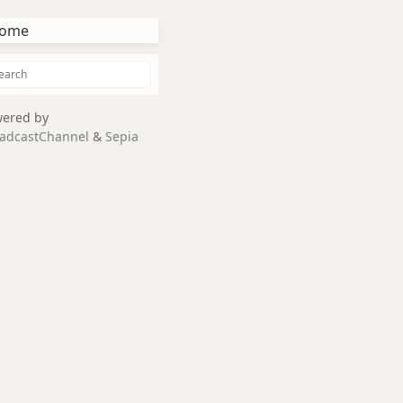
ome
ered by
adcastChannel
&
Sepia