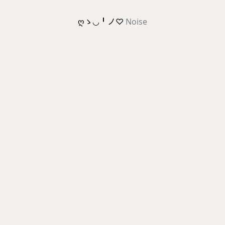
ღゝ◡╹ノ♡
Noise