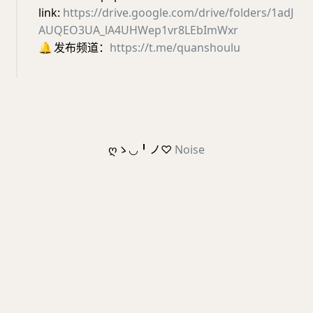
link:
https://drive.google.com/drive/folders/1adJ
AUQEO3UA_lA4UHWep1vr8LEbImWxr
🔔
发布频道：
https://t.me/quanshoulu
ღゝ◡╹ノ♡
Noise