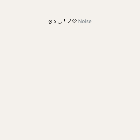
ღゝ◡╹ノ♡
Noise