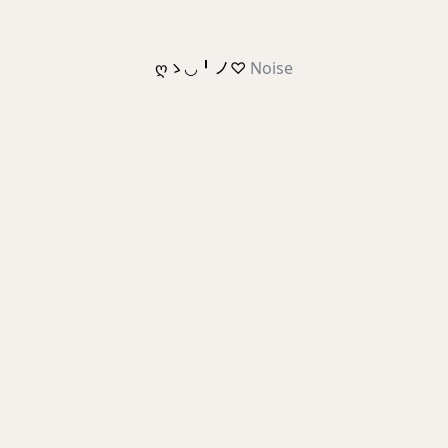
ღゝ◡╹ノ♡
Noise