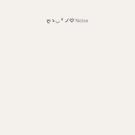
ღゝ◡╹ノ♡
Noise