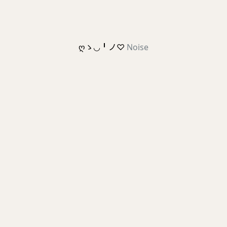
ღゝ◡╹ノ♡
Noise