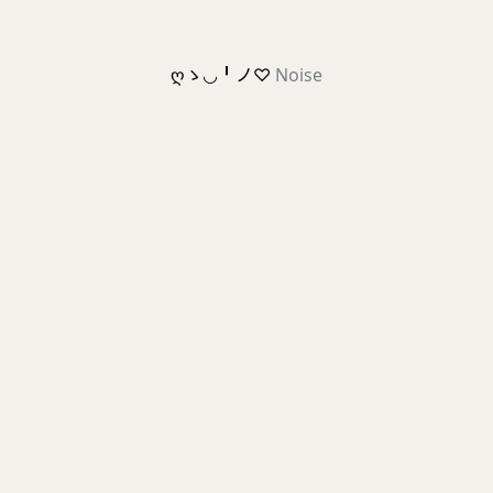
ღゝ◡╹ノ♡
Noise