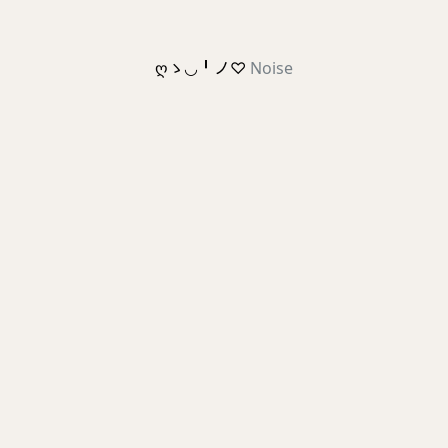
ღゝ◡╹ノ♡
Noise