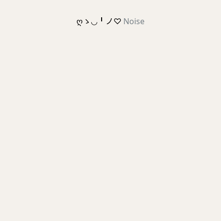
ღゝ◡╹ノ♡
Noise