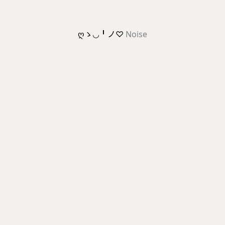
ღゝ◡╹ノ♡
Noise