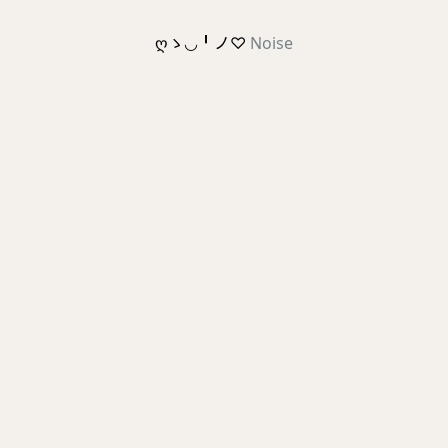
ღゝ◡╹ノ♡
Noise