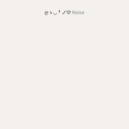
ღゝ◡╹ノ♡
Noise