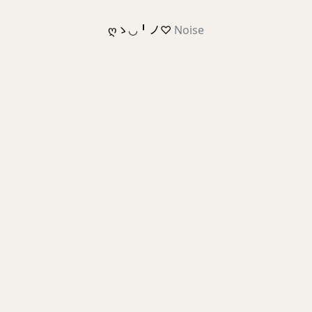
ღゝ◡╹ノ♡
Noise