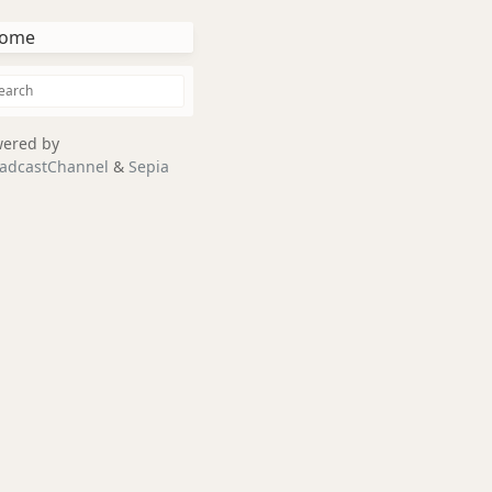
ome
ered by
adcastChannel
&
Sepia