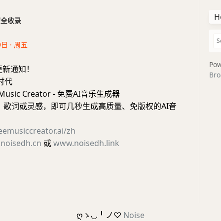
H
干货全收录
9日 · 周五
Pow
更新通知！
Bro
新时代
Music Creator - 免费AI音乐生成器
字、歌词或灵感，即可几秒生成高质量、免版权的AI音
reemusiccreator.ai/zh
noisedh.cn
或
www.noisedh.link
ღゝ◡╹ノ♡
Noise