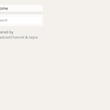
ome
ered by
adcastChannel
&
Sepia