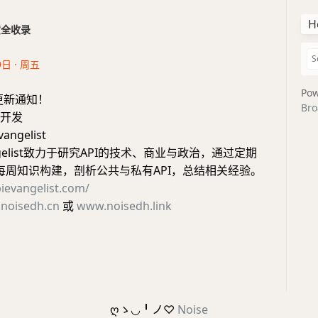
H
干货全收录
9日 · 周五
Pow
更新通知！
Bro
立开发
angelist
vangelist致力于研究API的技术、商业与政治，通过定期
和每周知识构建，剖析公共与私有API，总结相关经验。
pievangelist.com/
noisedh.cn
或
www.noisedh.link
ღゝ◡╹ノ♡
Noise