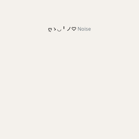
ღゝ◡╹ノ♡
Noise