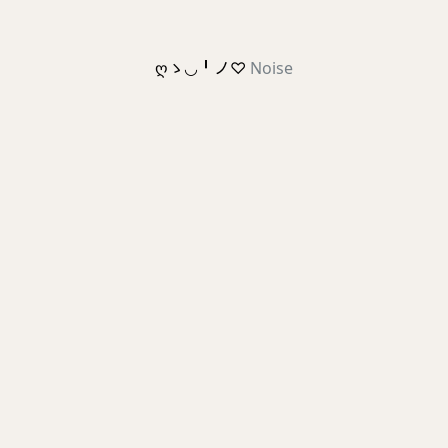
ღゝ◡╹ノ♡
Noise