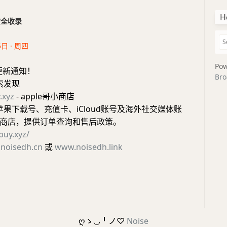
H
干货全收录
5日 · 周四
Pow
更新通知！
Bro
索发现
.xyz
- apple哥小商店
苹果下载号、充值卡、iCloud账号及海外社交媒体账
商店，提供订单查询和售后政策。
buy.xyz/
noisedh.cn
或
www.noisedh.link
ღゝ◡╹ノ♡
Noise