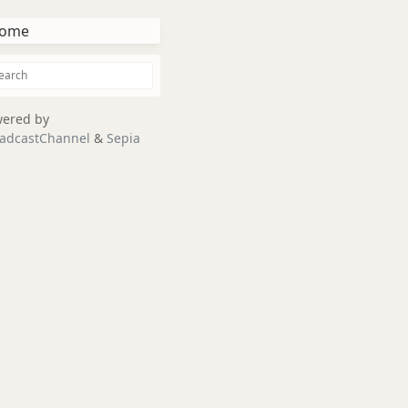
ome
ered by
adcastChannel
&
Sepia