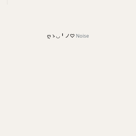
ღゝ◡╹ノ♡
Noise