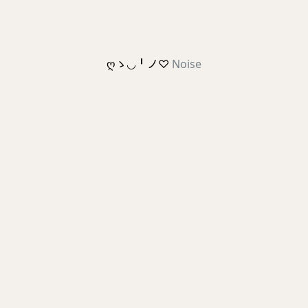
ღゝ◡╹ノ♡
Noise