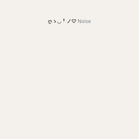
ღゝ◡╹ノ♡
Noise