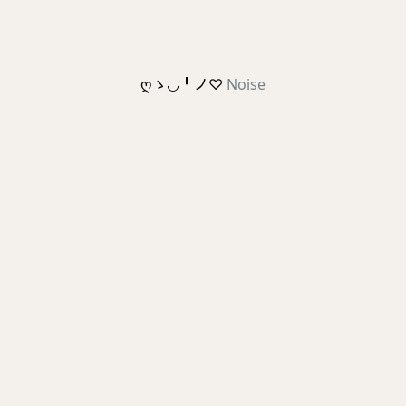
ღゝ◡╹ノ♡
Noise