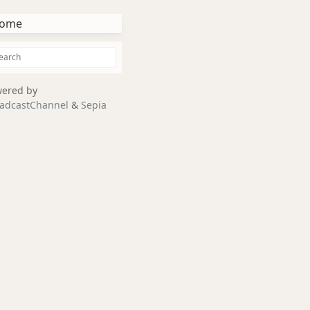
ome
ered by
adcastChannel
&
Sepia