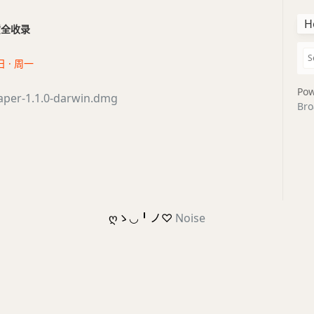
H
干货全收录
日 · 周一
Pow
aper-1.1.0-darwin.dmg
Bro
ღゝ◡╹ノ♡
Noise