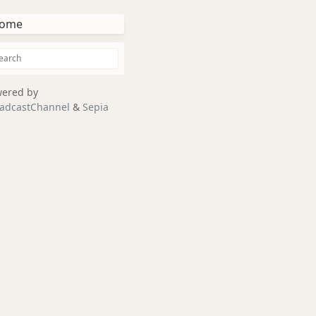
ome
ered by
adcastChannel
&
Sepia