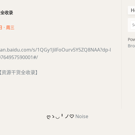
H
干货全收录
日 · 周三
Pow
Bro
/pan.baidu.com/s/1QGy1JilFoOurv5Y5ZQ8NAA?dp-l
0764957590001#/
【资源干货全收录】
ღゝ◡╹ノ♡
Noise