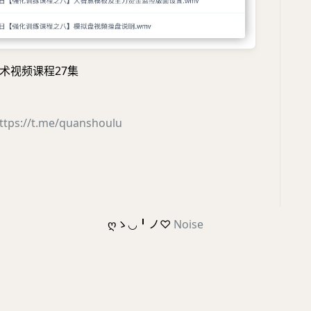
术视频课程27集
ttps://t.me/quanshoulu
ღゝ◡╹ノ♡
Noise