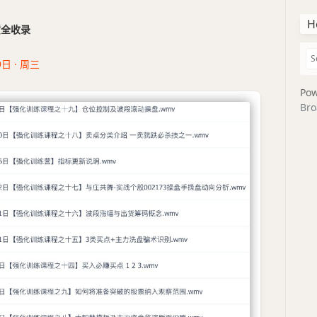
H
干货全收录
9日 · 周三
Pow
Bro