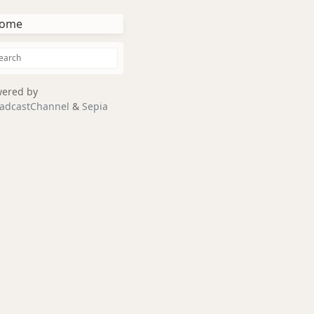
ome
ered by
adcastChannel
&
Sepia