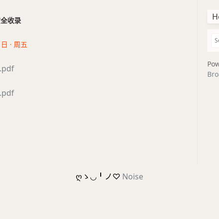
H
干货全收录
1日 · 周五
Pow
pdf
Bro
pdf
ღゝ◡╹ノ♡
Noise