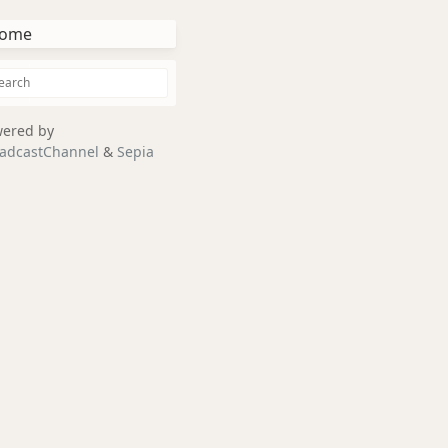
ome
ered by
adcastChannel
&
Sepia