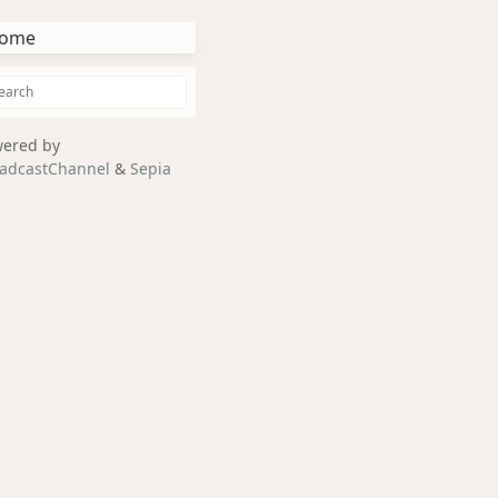
ome
ered by
adcastChannel
&
Sepia