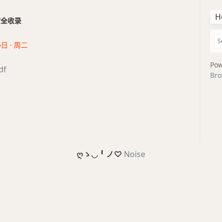
H
干货全收录
5日 · 周二
Pow
df
Bro
ღゝ◡╹ノ♡
Noise