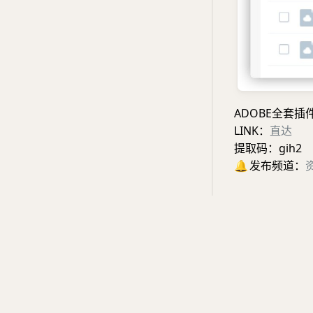
ADOBE全套插
LINK：
直达
提取码：gih2
🔔
发布频道：