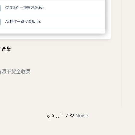
件合集
资源干货全收录
ღゝ◡╹ノ♡
Noise