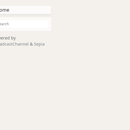
ome
ered by
adcastChannel
&
Sepia