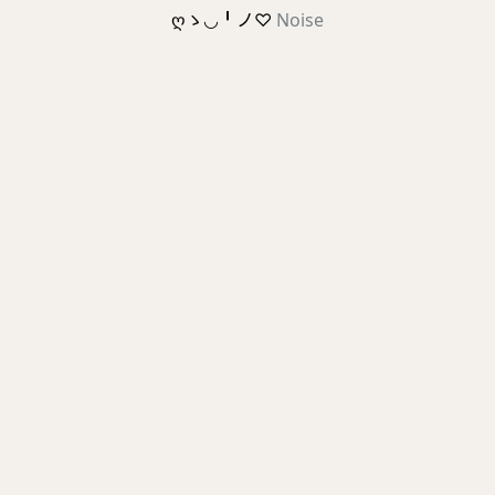
ღゝ◡╹ノ♡
Noise