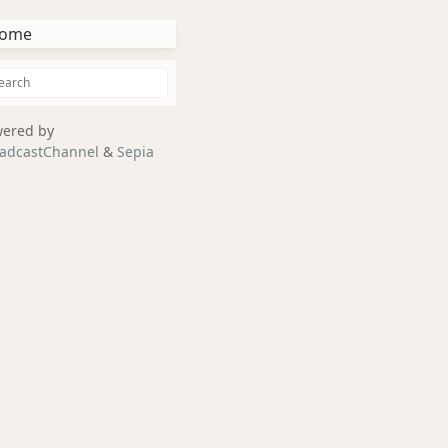
ome
ered by
adcastChannel
&
Sepia