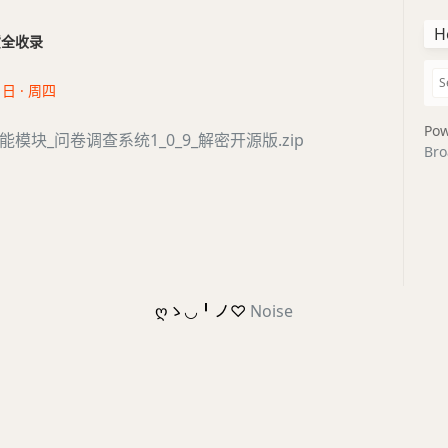
H
干货全收录
1日 · 周四
Pow
模块_问卷调查系统1_0_9_解密开源版.zip
Bro
ღゝ◡╹ノ♡
Noise