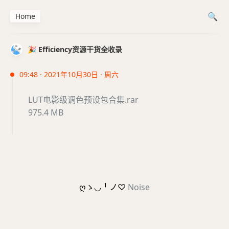
Home
🎉 Efficiency资源干货全收录
09:48 · 2021年10月30日 · 周六
LUT电影级调色预设包合集.rar
975.4 MB
ღゝ◡╹ノ♡
Noise