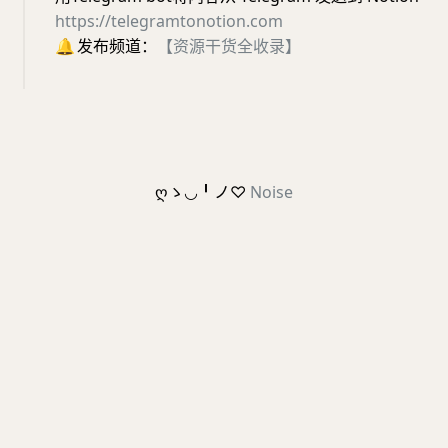
https://telegramtonotion.com
🔔
发布频道：
【资源干货全收录】
ღゝ◡╹ノ♡
Noise