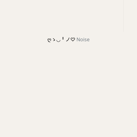
ღゝ◡╹ノ♡
Noise