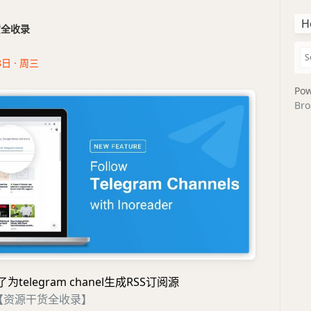
H
干货全收录
8日 · 周三
Pow
Bro
持了为telegram chanel生成RSS订阅源
【资源干货全收录】