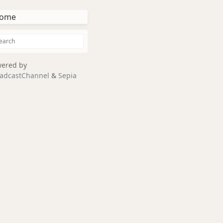
ome
ered by
adcastChannel
&
Sepia