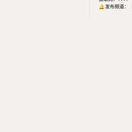
🔔
发布频道：