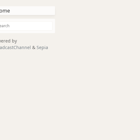
ome
ered by
adcastChannel
&
Sepia