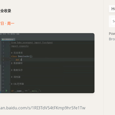
H
干货全收录
7日 · 周一
Pow
Bro
/pan.baidu.com/s/1RI3TdV54tFKmp9hrSfe1Tw