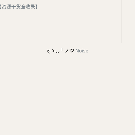
【资源干货全收录】
ღゝ◡╹ノ♡
Noise