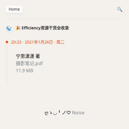
Home
🎉 Efficiency资源干货全收录
20:23 · 2021年1月26日 · 周二
宁思潇潇 著
摄影笔记.pdf
11.9 MB
ღゝ◡╹ノ♡
Noise