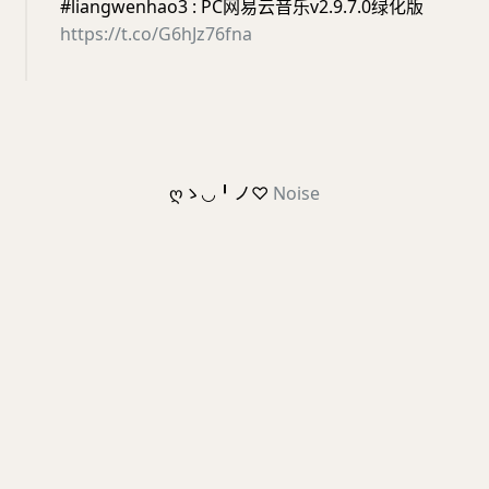
#liangwenhao3 : PC网易云音乐v2.9.7.0绿化版
https://t.co/G6hJz76fna
ღゝ◡╹ノ♡
Noise