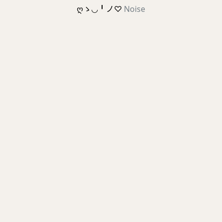
ღゝ◡╹ノ♡
Noise