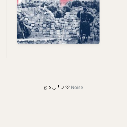
ღゝ◡╹ノ♡
Noise