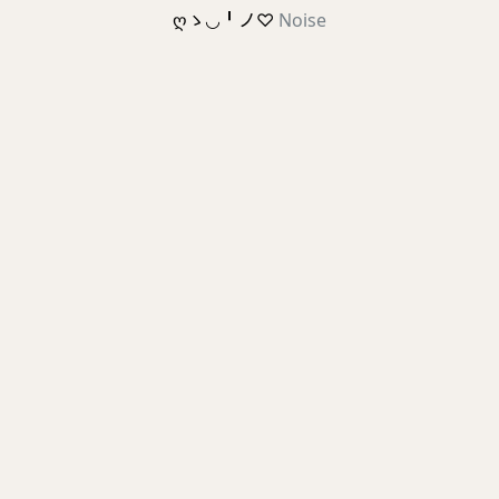
ღゝ◡╹ノ♡
Noise