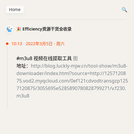
Home
🎉 Efficiency资源干货全收录
10:13 · 2022年3月5日 · 周六
#m3u8 视频在线提取工具
图
地址：
http://blog.luckly-mjw.cn/tool-show/m3u8-
downloader/index.html?source=http://12571208
75.vod2.myqcloud.com/0ef121cdvodtransgzp125
7120875/3055695e5285890780828799271/v.f230.
m3u8