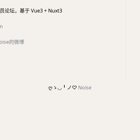
坛，基于 Vue3 + Nuxt3
om
-noise的微博
ღゝ◡╹ノ♡
Noise