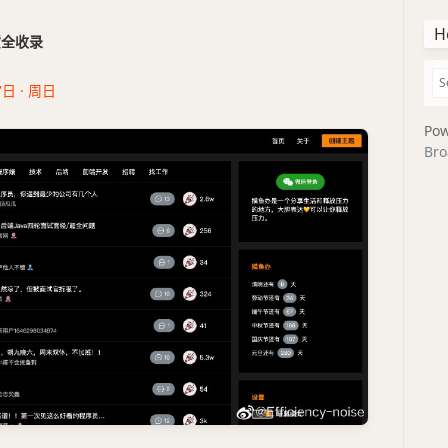
H
干货全收录
7日 · 周日
Pow
Bro