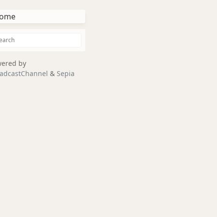
ome
ered by
adcastChannel
&
Sepia