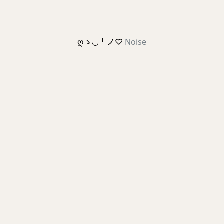
ღゝ◡╹ノ♡
Noise