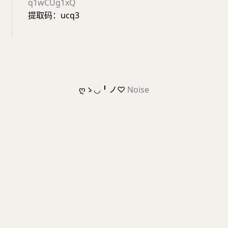
q1wCUg1xQ
提取码：ucq3
ღゝ◡╹ノ♡
Noise