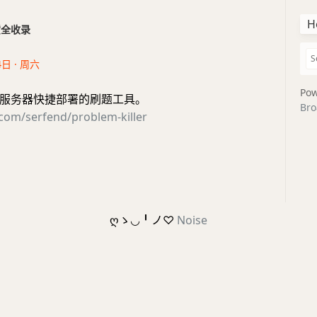
H
干货全收录
4日 · 周六
Pow
服务器快捷部署的刷题工具。
Bro
.com/serfend/problem-killer
ღゝ◡╹ノ♡
Noise