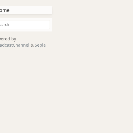
ome
ered by
adcastChannel
&
Sepia