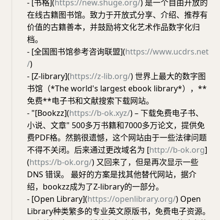
- [书格](
https://new.shuge.org/
) 是一个自由开放的
在线古籍图书馆。致力于开放式分享、介绍、推荐有
价值的古籍善本，并鼓励将文化艺术作品数字化归
档。
- [全国图书馆参考咨询联盟](
https://www.ucdrs.net
/
)
- [Z-library](
https://z-lib.org/
) 世界上最大的数字图
书馆（*The world's largest ebook library*），**
免费**电子书和文献搜索下载网站。
- "[Bookzz](
https://b-ok.xyz/
) – 下载免费电子书、
小说、文章" 500多万书籍和7000多万论文，提供免
费PDF格。然鹅很遗憾，这个网站由于一些法律问题
不得不关闭。后来通过更改域名为 [
http://b-ok.org
]
(
https://b-ok.org/
) 又回来了，但是再次显示一些
DNS 错误。 最好的方案是找其他替代网站，据介
绍，bookzz成为了Z-library的一部分。
- [Open Library](
https://openlibrary.org/
) Open
Library种类繁多的专业英文原版书，免费电子资源。