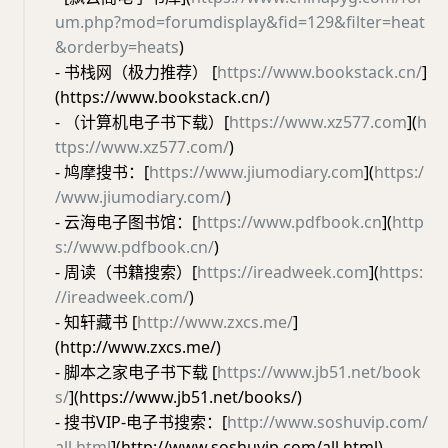
um.php?mod=forumdisplay&fid=129&filter=heat
&orderby=heats
)
- 书栈网（极力推荐） [
https://www.bookstack.cn/
]
(https://www.bookstack.cn/)
- （计算机电子书下载）[
https://www.xz577.com
](
h
ttps://www.xz577.com/
)
- 鸠摩搜书：[
https://www.jiumodiary.com
](
https:/
/www.jiumodiary.com/
)
- 云海电子图书馆：[
https://www.pdfbook.cn
](
http
s://www.pdfbook.cn/
)
- 周读（书籍搜索）[
https://ireadweek.com
](
https:
//ireadweek.com/
)
- 知轩藏书 [
http://www.zxcs.me/
]
(http://www.zxcs.me/)
- 脚本之家电子书下载 [
https://www.jb51.net/book
s/
](https://www.jb51.net/books/)
- 搜书VIP-电子书搜索：[
http://www.soshuvip.com/
all.html
](http://www.soshuvip.com/all.html)