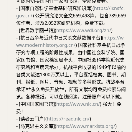
可随时切换国内任一家图书馆，全部免费看。
- [国家自然科学基金基础研究知识库](
https://ir.nsfc.
gov.cn/
) 公开研究论文全文669,498篇，包含789,669
位作者、涉及2,052家研究机构，免费下载。
- [世界数字图书馆](
https://www.wdl.org/zh/
)
- [抗日战争与近代中日关系文献数据平台](
https://w
ww.modernhistory.org.cn/
) 国家社科基金抗日战争
研究专项工程的阶段性成果，由中国社会科学院、国
家图书馆、国家档案局牵头，中国社会科学院近代史
研究所和百度云承办。抗战平台收录的1949年以前的
各类文献达1300万页以上，平台囊括档案、图书、期
刊、报纸、图片、音频、视频等多种形式。抗战平台
承诺**永久免费开放**，所有文献均可免费检索与阅
览。各种报纸，可以在线阅读，注册账户可以下载。
- [中国国家图书馆](
https://www.nlc.cn/
) 强大！免
费！
- [读者云门户](
https://read.nlc.cn/
)
- [马克思主义文库](
https://www.marxists.org/
)