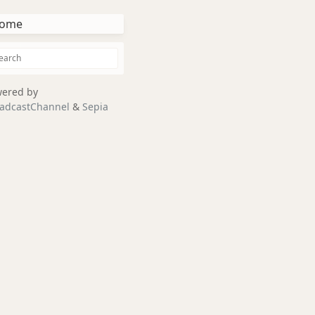
ome
ered by
adcastChannel
&
Sepia