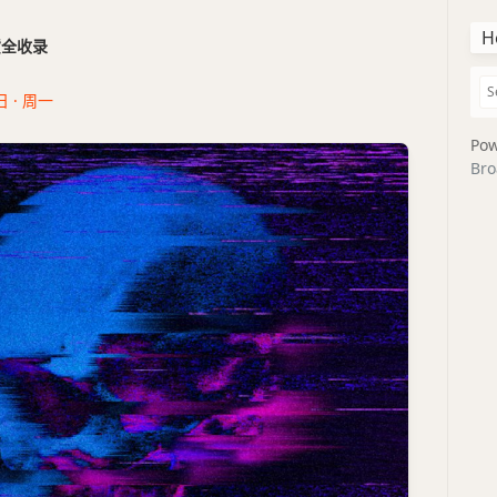
H
干货全收录
日 · 周一
Pow
Bro