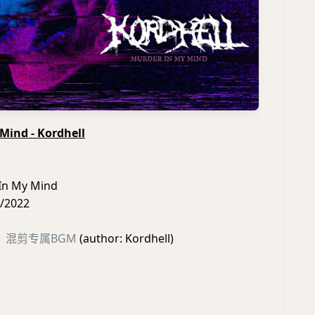
Mind - Kordhell
n My Mind
2022
、混剪专属BGM
(author: Kordhell)